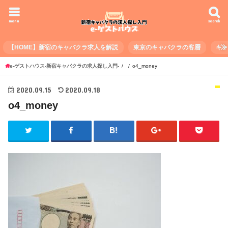
menu
search
【HOME】新宿のキャバクラ求人を解説
東京のキャバクラの客層
キ
e-ゲストハウス-新宿キャバクラの求人探し入門-
o4_money
2020.09.15
2020.09.18
o4_money