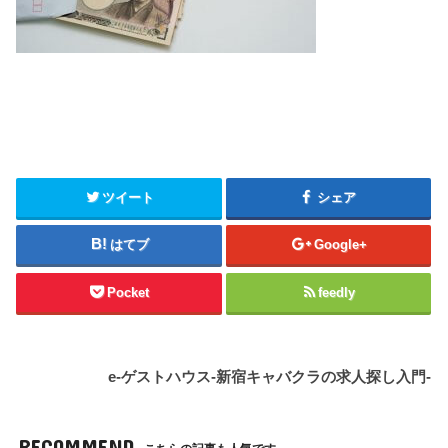
ツイート
シェア
はてブ
Google+
Pocket
feedly
e-ゲストハウス-新宿キャバクラの求人探し入門-
RECOMMEND