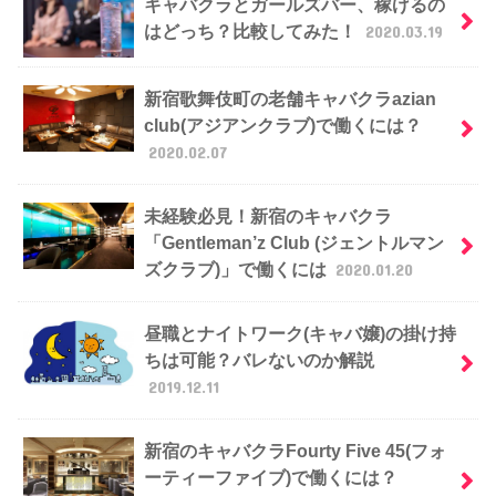
キャバクラとガールズバー、稼げるの
はどっち？比較してみた！
2020.03.19
新宿歌舞伎町の老舗キャバクラazian
club(アジアンクラブ)で働くには？
2020.02.07
未経験必見！新宿のキャバクラ
「Gentleman’z Club (ジェントルマン
ズクラブ)」で働くには
2020.01.20
昼職とナイトワーク(キャバ嬢)の掛け持
ちは可能？バレないのか解説
2019.12.11
新宿のキャバクラFourty Five 45(フォ
ーティーファイブ)で働くには？