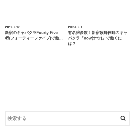
2019.9.12
2023.9.7
新宿のキャバクラFourty Five
有名嬢多数！新宿歌舞伎町のキャ
45(フォーティーファイブ)で働…
バクラ「now(ナウ)」で働くに
は？