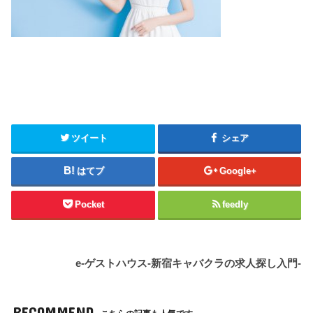
ツイート
シェア
はてブ
Google+
Pocket
feedly
e-ゲストハウス-新宿キャバクラの求人探し入門-
RECOMMEND