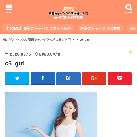
menu
search
【HOME】新宿のキャバクラ求人を解説
東京のキャバクラの客層
キ
e-ゲストハウス-新宿キャバクラの求人探し入門-
c6_girl
2020.09.15
2020.09.18
c6_girl