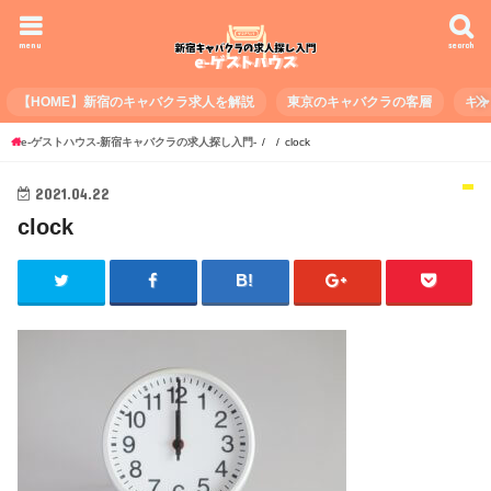
menu
search
【HOME】新宿のキャバクラ求人を解説
東京のキャバクラの客層
キ
e-ゲストハウス-新宿キャバクラの求人探し入門-
clock
2021.04.22
clock