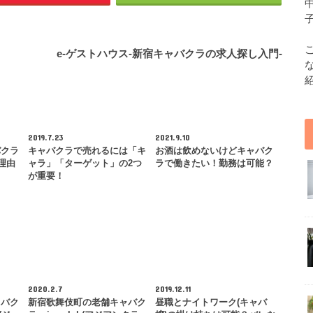
e-ゲストハウス-新宿キャバクラの求人探し入門-
2019.7.23
2021.9.10
バクラ
キャバクラで売れるには「キ
お酒は飲めないけどキャバク
理由
ャラ」「ターゲット」の2つ
ラで働きたい！勤務は可能？
が重要！
2020.2.7
2019.12.11
ャバク
新宿歌舞伎町の老舗キャバク
昼職とナイトワーク(キャバ