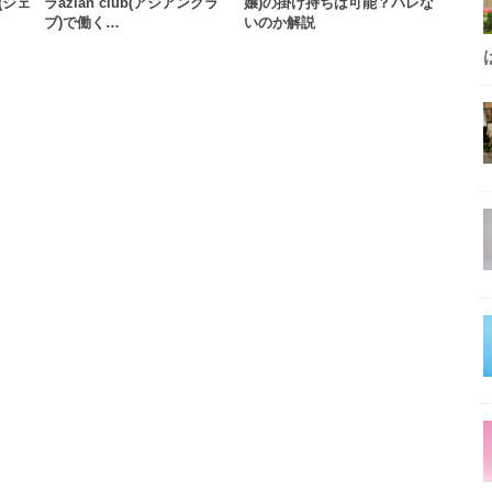
 (ジェ
ラazian club(アジアンクラ
嬢)の掛け持ちは可能？バレな
ブ)で働く…
いのか解説