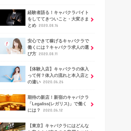
経験者語る！キャバクラバイト
をしててきついこと・大変さま
とめ
2020.08.16
安心できて稼げるキャバクラで
働くには？キャバクラ求人の選
び方
2020.08.11
【体験入店】キャバクラの体入
って何？体入の流れと本入店と
の違い
2020.06.26
期待の新店！新宿のキャバクラ
「Legaliss(レガリス)」で働く
には？
2020.06.12
【東京】キャバクラにはどんな