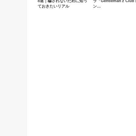
8選｜騙されないために知っ
ラ「Gentleman'z Club
ておきたいリアル
ン…