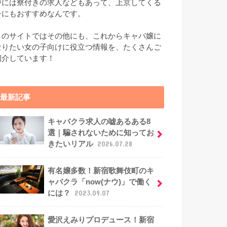
中には寮付きの求人などもあって、上京してくる
子にもおすすめなんです。
このサイトではその他にも、これからキャバ嬢に
なりたい女の子向けに役立つ情報を、たくさんご
紹介しています！
最新記事
キャバクラ求人の嘘あるある8
選｜騙されないために知ってお
きたいリアル
2026.07.28
有名嬢多数！新宿歌舞伎町のキ
ャバクラ「now(ナウ)」で働く
には？
2023.09.07
愛沢えみりプロデュース！新宿