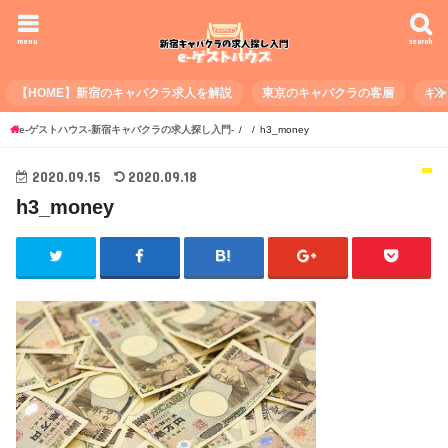
menu
search
【HOME】新宿のキャバクラ求人を解説
東京のキャバクラの客層
キ
e-ゲストハウス-新宿キャバクラの求人探し入門-
h3_money
2020.09.15
2020.09.18
h3_money