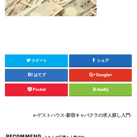
ツイート
シェア
はてブ
Google+
Pocket
feedly
e-ゲストハウス-新宿キャバクラの求人探し入門-
RECOMMEND