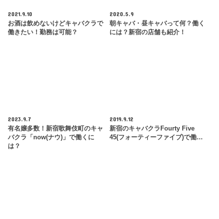
2021.9.10
2020.5.9
お酒は飲めないけどキャバクラで
朝キャバ・昼キャバって何？働く
働きたい！勤務は可能？
には？新宿の店舗も紹介！
2023.9.7
2019.9.12
有名嬢多数！新宿歌舞伎町のキャ
新宿のキャバクラFourty Five
バクラ「now(ナウ)」で働くに
45(フォーティーファイブ)で働…
は？