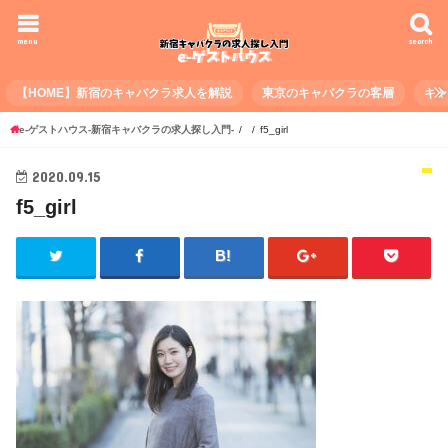
menu
search
【HOME】新宿のキャバクラ求人を解説
東京のキャバクラの客層
キ
e-ゲストハウス-新宿キャバクラの求人探し入門-
f5_girl
2020.09.15
f5_girl