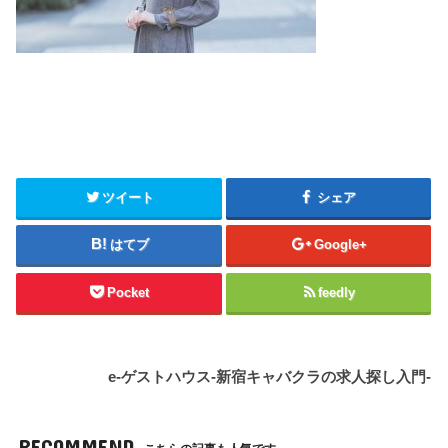
ツイート
シェア
はてブ
Google+
Pocket
feedly
e-ゲストハウス-新宿キャバクラの求人探し入門-
RECOMMEND